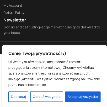
My Account
Return Policy
Newsletter
Sign up and get cutting-edge marketing insights delivered to
your inbox
Copyright © 2022 Sofass – All Rights Reserved.
Cenię Twoją prywatność! :)
Używamy plików cookie, aby poprawić komfort
przeglądania strony internetowej. Chcemy wyświetlać
spersonalizowane treści oraz analizować nasz ruch.
Klikając „Akceptuj wszystko”, wyrażasz zgodę na używanie
przez nas plików cookie.
Dostosuj
Odrzuć wszystko
Akceptuj wszystko