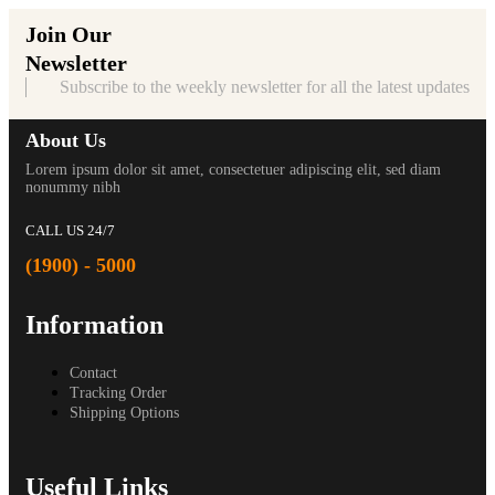
Join Our
Newsletter
Subscribe to the weekly newsletter for all the latest updates
About Us
Lorem ipsum dolor sit amet, consectetuer adipiscing elit, sed diam
nonummy nibh
CALL US 24/7
(1900) - 5000
Information
Contact
Tracking Order
Shipping Options
Useful Links