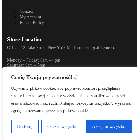
Contact
My Account
Return Policy
Store Location
Office: 12 Fake Street,New York Mail: support.goaltheme.com
Monday – Friday: 8am – 4pm
Saturday: 9am – 5pm
Cenię Twoją prywatność! :)
Copyright © 2022 Sofass – All Rights Reserved.
Używamy plików cookie, aby poprawić komfort przeglądania
strony internetowej. Chcemy wyświetlać spersonalizowane treści
oraz analizować nasz ruch. Klikając „Akceptuj wszystko”, wyrażasz
zgodę na używanie przez nas plików cookie.
Dostosuj
Odrzuć wszystko
Akceptuj wszystko