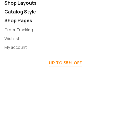
Shop Layouts
Catalog Style
Shop Pages
Order Tracking
Wishlist
My account
UP TO 35% OFF
Home Decor & Furniture
Shop Now