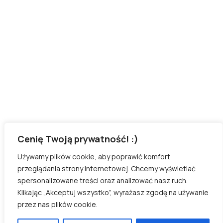
Polityka Prywatności
Regulamin Sklepu
Kontakt
Jeśli chcesz mieć gwarancję jak najszybszej odpowiedzi,
preferuję kontakt poprzez instagram!
KLIK
Cenię Twoją prywatność! :)
Używamy plików cookie, aby poprawić komfort
Wszelkie prawa zastrzeżone
przeglądania strony internetowej. Chcemy wyświetlać
Zaprojektowane przez
E-MarketKing
spersonalizowane treści oraz analizować nasz ruch.
Klikając „Akceptuj wszystko”, wyrażasz zgodę na używanie
przez nas plików cookie.