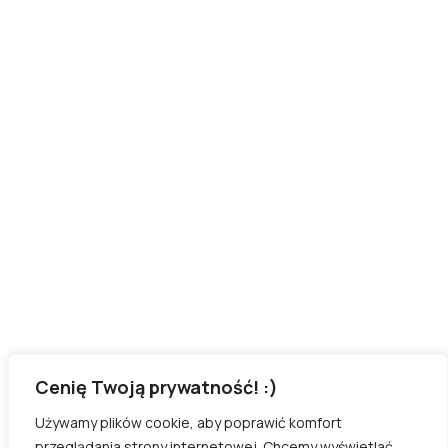
Przydatne linki
Strona główna
Szkolenia
O mnie
Polityka Prywatności
Regulamin Sklepu
Kontakt
Jeśli chcesz mieć gwarancję jak najszybszej odpowiedzi,
preferuję kontakt poprzez instagram!
KLIK
Cenię Twoją prywatność! :)
Używamy plików cookie, aby poprawić komfort
Wszelkie prawa zastrzeżone
przeglądania strony internetowej. Chcemy wyświetlać