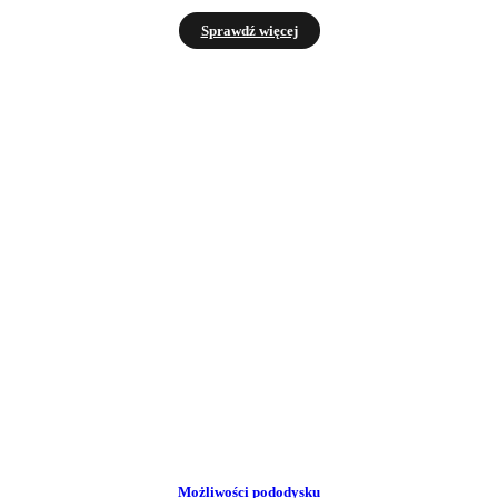
Sprawdź więcej
Możliwości pododysku