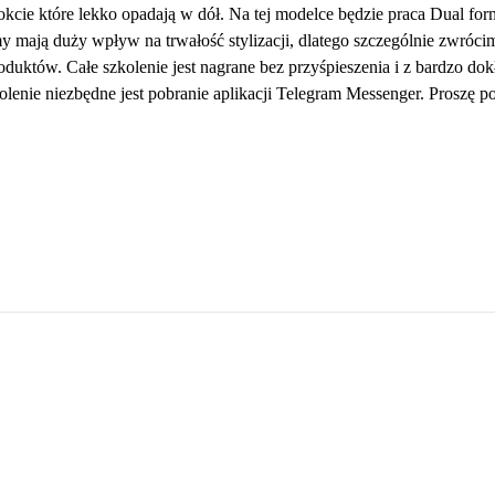
nokcie które lekko opadają w dół. Na tej modelce będzie praca Dual fo
my mają duży wpływ na trwałość stylizacji, dlatego szczególnie zwró
oduktów. Całe szkolenie jest nagrane bez przyśpieszenia i z bardzo d
kolenie niezbędne jest pobranie aplikacji Telegram Messenger. Proszę p