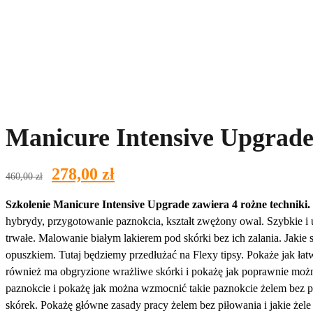
Manicure Intensive Upgrad
Pierwotna
Aktualna
278,00
zł
460,00
zł
cena
cena
wynosiła:
wynosi:
Szkolenie Manicure Intensive Upgrade zawiera 4 rożne techniki. 
460,00 zł.
278,00 zł.
hybrydy, przygotowanie paznokcia, kształt zwężony owal. Szybkie i
trwałe. Malowanie białym lakierem pod skórki bez ich zalania. Jaki
opuszkiem. Tutaj będziemy przedłużać na Flexy tipsy. Pokaże jak łat
również ma obgryzione wrażliwe skórki i pokażę jak poprawnie możn
paznokcie i pokażę jak można wzmocnić takie paznokcie żelem bez pi
skórek. Pokażę główne zasady pracy żelem bez piłowania i jakie żele 