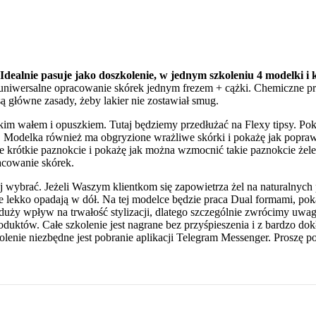
Idealnie pasuje jako doszkolenie, w jednym szkoleniu 4 modelki i
 uniwersalne opracowanie skórek jednym frezem + cążki. Chemiczne pr
są główne zasady, żeby lakier nie zostawiał smug.
im wałem i opuszkiem. Tutaj będziemy przedłużać na Flexy tipsy. Po
kleić. Modelka również ma obgryzione wrażliwe skórki i pokażę jak po
 krótkie paznokcie i pokażę jak można wzmocnić takie paznokcie żele
acowanie skórek.
j wybrać. Jeżeli Waszym klientkom się zapowietrza żel na naturalnych p
re lekko opadają w dół. Na tej modelce będzie praca Dual formami, pok
duży wpływ na trwałość stylizacji, dlatego szczególnie zwrócimy uwa
oduktów. Całe szkolenie jest nagrane bez przyśpieszenia i z bardzo d
kolenie niezbędne jest pobranie aplikacji Telegram Messenger. Proszę p