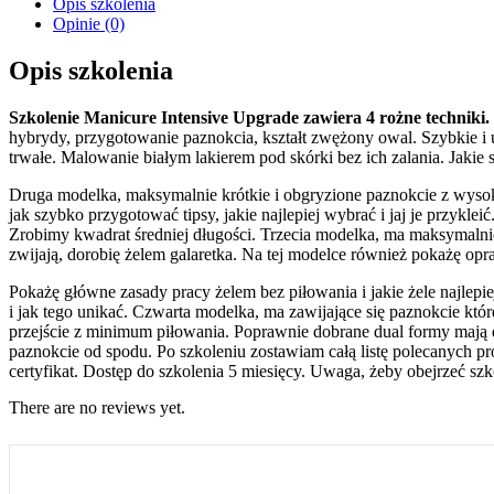
Opis szkolenia
Opinie (0)
Opis szkolenia
Szkolenie Manicure Intensive Upgrade zawiera 4 rożne techniki. 
hybrydy, przygotowanie paznokcia, kształt zwężony owal. Szybkie i
trwałe. Malowanie białym lakierem pod skórki bez ich zalania. Jakie 
Druga modelka, maksymalnie krótkie i obgryzione paznokcie z wysok
jak szybko przygotować tipsy, jakie najlepiej wybrać i jaj je przy
Zrobimy kwadrat średniej długości. Trzecia modelka, ma maksymalnie
zwijają, dorobię żelem galaretka. Na tej modelce również pokażę opr
Pokażę główne zasady pracy żelem bez piłowania i jakie żele najlepie
i jak tego unikać. Czwarta modelka, ma zawijające się paznokcie któ
przejście z minimum piłowania. Poprawnie dobrane dual formy mają 
paznokcie od spodu. Po szkoleniu zostawiam całą listę polecanych pr
certyfikat. Dostęp do szkolenia 5 miesięcy. Uwaga, żeby obejrzeć sz
There are no reviews yet.