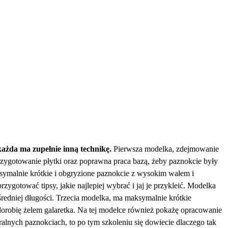
N
W
 każda ma zupełnie inną technikę.
Pierwsza modelka, zdejmowanie
zygotowanie płytki oraz poprawna praca bazą, żeby paznokcie były
ksymalnie krótkie i obgryzione paznokcie z wysokim wałem i
ygotować tipsy, jakie najlepiej wybrać i jaj je przykleić. Modelka
edniej długości. Trzecia modelka, ma maksymalnie krótkie
dorobię żelem galaretka. Na tej modelce również pokażę opracowanie
ralnych paznokciach, to po tym szkoleniu się dowiecie dlaczego tak