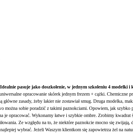
e
Idealnie pasuje jako doszkolenie, w jednym szkoleniu 4 modelki i
 uniwersalne opracowanie skórek jednym frezem + cążki. Chemiczne pr
e są główne zasady, żeby lakier nie zostawiał smug. Druga modelka, ma
wo można sobie poradzić z takimi paznokciami. Opowiem, jak szybko prz
a je opracować. Wykonamy łatwe i szybkie ombre. Zrobimy kwadrat śr
łowania. Ze względu na to, że niektóre paznokcie mocno się zwijają, 
najlepiej wybrać. Jeżeli Waszym klientkom się zapowietrza żel na natu