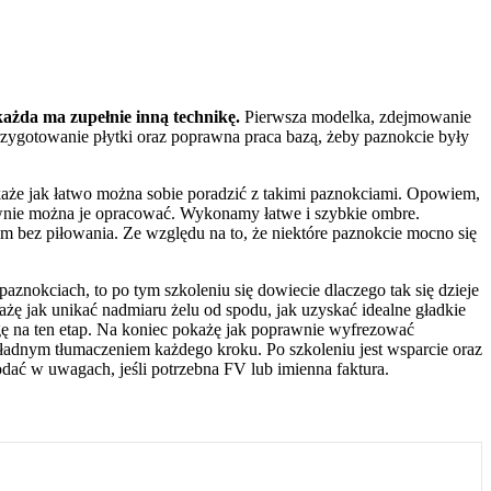
 każda ma zupełnie inną technikę.
Pierwsza modelka, zdejmowanie
zygotowanie płytki oraz poprawna praca bazą, żeby paznokcie były
każe jak łatwo można sobie poradzić z takimi paznokciami. Opowiem,
prawnie można je opracować. Wykonamy łatwe i szybkie ombre.
m bez piłowania. Ze względu na to, że niektóre paznokcie mocno się
aznokciach, to po tym szkoleniu się dowiecie dlaczego tak się dzieje
ażę jak unikać nadmiaru żelu od spodu, jak uzyskać idealne gładkie
gę na ten etap. Na koniec pokażę jak poprawnie wyfrezować
okładnym tłumaczeniem każdego kroku. Po szkoleniu jest wsparcie oraz
odać w uwagach, jeśli potrzebna FV lub imienna faktura.